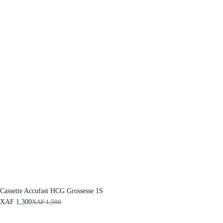
Cassette Accufast HCG Grossesse 1S
XAF
1,300
XAF
1,500
L
L
e
e
p
p