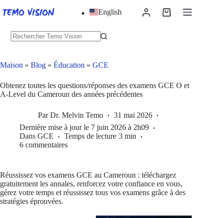
Skip
English
to
Panier
content
d'achat
Pas
de
résultats
Maison
»
Blog
»
Éducation
»
GCE
Obtenez toutes les questions/réponses des examens GCE O et
A-Level du Cameroun des années précédentes
Par
Dr. Melvin Temo
31 mai 2026
Dernière mise à jour le
7 juin 2026 à 2h09
Dans
GCE
Temps de lecture
3 min
6 commentaires
Réussissez vos examens GCE au Cameroun : téléchargez
gratuitement les annales, renforcez votre confiance en vous,
gérez votre temps et réussissez tous vos examens grâce à des
stratégies éprouvées.