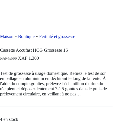
Maison
»
Boutique
»
Fertilité et grossesse
Cassette Accufast HCG Grossesse 1S
Le
Le
XAF
1,300
XAF
1,500
prix
prix
d'origine
actuel
Test de grossesse à usage domestique. Retirez le test de son
était
est
emballage en aluminium en déchirant le long de la fente. À
:
:
l'aide du compte-gouttes, prélevez l'échantillon d'urine du
XAF 1,500.
XAF 1,300.
récipient et déposez lentement 3 à 5 gouttes dans le puits de
prélèvement circulaire, en veillant à ne pas…
4 en stock