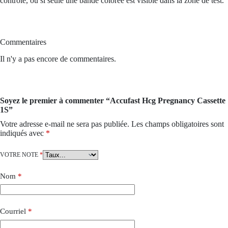
contrôle, ou si seule une bande colorée est visible dans la zone de test.
Commentaires
Il n'y a pas encore de commentaires.
Soyez le premier à commenter “Accufast Hcg Pregnancy Cassette
1S”
Votre adresse e-mail ne sera pas publiée.
Les champs obligatoires sont
indiqués avec
*
VOTRE NOTE
*
Nom
*
Courriel
*