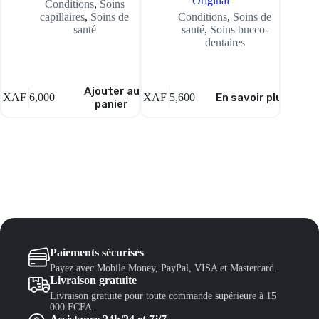
Original
Conditions
,
Soins
capillaires
,
Soins de
Conditions
,
Soins de
santé
santé
,
Soins bucco-
dentaires
Ajouter au
XAF
6,000
XAF
5,600
En savoir plus
XAF
7,
panier
Paiements sécurisés
Payez avec Mobile Money, PayPal, VISA et Mastercard.
Livraison gratuite
Livraison gratuite pour toute commande supérieure à 15
000 FCFA.