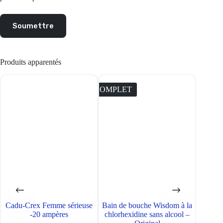
Soumettre
Produits apparentés
COMPLET
COMPL
Cadu-Crex Femme sérieuse
Bain de bouche Wisdom à la
Huil
-20 ampères
chlorhexidine sans alcool –
Victor