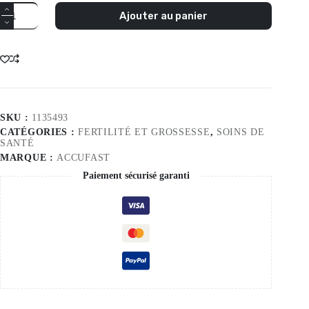
Quantité
Ajouter au panier
Accufast
Hcg
Pregnancy
Cassette
1S
SKU :
1135493
CATÉGORIES :
FERTILITÉ ET GROSSESSE
,
SOINS DE
SANTÉ
MARQUE :
ACCUFAST
Paiement sécurisé garanti