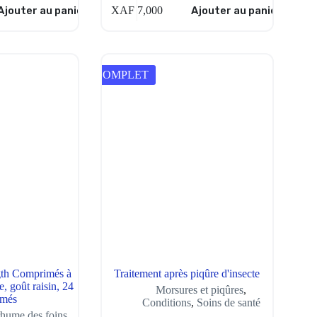
Ajouter au panier
XAF
7,000
Ajouter au panier
COMPLET
gth Comprimés à
Traitement après piqûre d'insecte
, goût raisin, 24
Morsures et piqûres
,
imés
Conditions
,
Soins de santé
 rhume des foins
,