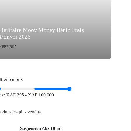
e Tarifaire Moov Money Bénin Frais
it/Envoi 2026
MBRE 2025
ltrer par prix
rix:
XAF 295
-
XAF 100 000
oduits les plus vendus
Suspension Abz 10 ml