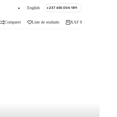
English
+237 655 004 189
Comparer
Liste de souhaits
XAF
0
Panier
d'achat