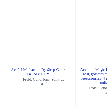
Actifed Mutliaction Dy Sirop Contre
Actikid – Magic 
La Toux 100Ml
Twist, gommes mu
végétaliennes (4 a
Froid
,
Conditions
,
Soins de
unit
santé
Froid
,
Condi
s