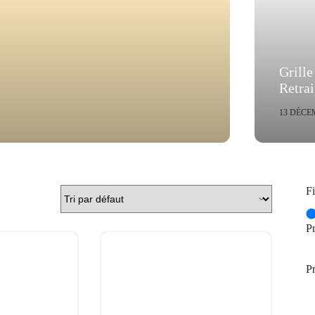
Grill
Retra
13 DÉCE
Fi
P
Pr