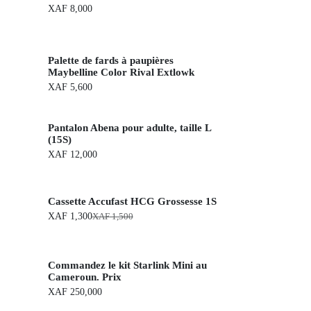
XAF
8,000
Palette de fards à paupières
Maybelline Color Rival Extlowk
XAF
5,600
Pantalon Abena pour adulte, taille L
(15S)
XAF
12,000
Cassette Accufast HCG Grossesse 1S
XAF
1,300
XAF
1,500
L
L
e
e
p
p
r
r
Commandez le kit Starlink Mini au
i
i
x
x
Cameroun. Prix
d
a
XAF
250,000
'
c
o
t