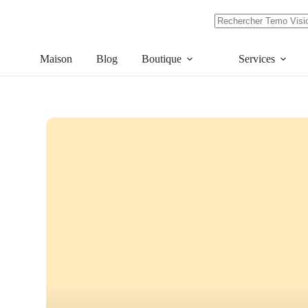
Skip
to
content
Pas
de
résultats
Maison
Blog
Boutique
Services