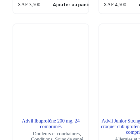
XAF
3,500
Ajouter au panier
XAF
4,500
Advil Ibuprofène 200 mg, 24
Advil Junior Stren
comprimés
croquer d'ibuprofène
compr
Douleurs et courbatures
,
Conditions
,
Soins de santé
Allergies et