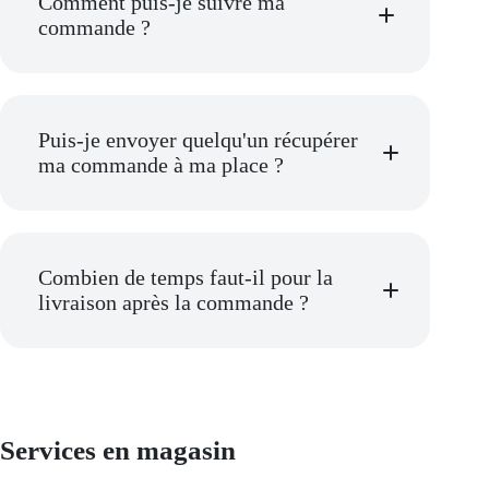
Comment puis-je suivre ma
commande ?
Puis-je envoyer quelqu'un récupérer
info@temovision.com
ma commande à ma place ?
Combien de temps faut-il pour la
livraison après la commande ?
Services en magasin