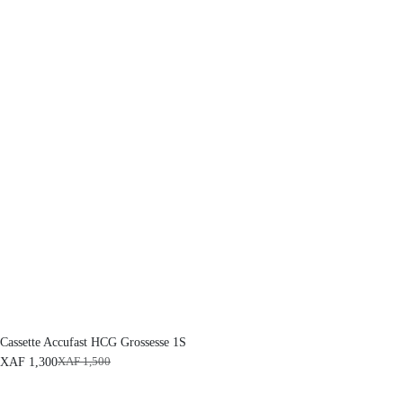
Cassette Accufast HCG Grossesse 1S
XAF
1,300
XAF
1,500
L
L
e
e
p
p