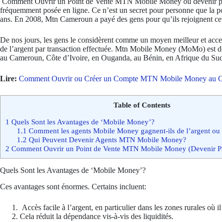
Comment Ouvrir un Point de Vente MTN Mobile Money ou devenir par
fréquemment posée en ligne. Ce n’est un secret pour personne que la po
ans. En 2008, Mtn Cameroun a payé des gens pour qu’ils rejoignent cett
De nos jours, les gens le considèrent comme un moyen meilleur et acce
de l’argent par transaction effectuée. Mtn Mobile Money (MoMo) est 
au Cameroun, Côte d’Ivoire, en Ouganda, au Bénin, en Afrique du Sud
Lire:
Comment Ouvrir ou Créer un Compte MTN Mobile Money au 
Table of Contents
1
Quels Sont les Avantages de ‘Mobile Money’?
1.1
Comment les agents Mobile Money gagnent-ils de l’argent ou
1.2
Qui Peuvent Devenir Agents MTN Mobile Money?
2
Comment Ouvrir un Point de Vente MTN Mobile Money (Devenir Pa
Quels Sont les Avantages de ‘Mobile Money’?
Ces avantages sont énormes. Certains incluent:
Accès facile à l’argent, en particulier dans les zones rurales où i
Cela réduit la dépendance vis-à-vis des liquidités.