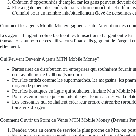
Création d’opportunités d’emploi car les gens peuvent devenir de
Elle a également des coûts de transaction compétitifs et inférieur
d’emploi pour un nombre inhabituellement élevé de personnes qui
Comment les agents Mobile Money gagnent-ils de l’argent ou des com
Les agents d’argent mobile facilitent les transactions d’argent entre les ut
transactions au nom de ces utilisateurs finaux. Ils gagnent de l’argent 
effectuent.
Qui Peuvent Devenir Agents MTN Mobile Money?
Partenaires de distribution ou entreprises qui souhaitent fourn
ou travailleurs de Callbox (Kiosque).
Pour les entités comme les supermarchés, les magasins, les p
moyen de paiement
Pour les boutiques en ligne qui souhaitent inclure Mtn Mobil
Pour les entreprises qui souhaitent payer leurs salariés via la pla
Les personnes qui souhaitent créer leur propre entreprise (proprié
transferts d’argent.
Comment Ouvrir un Point de Vente MTN Mobile Money (Devenir Part
Rendez-vous au centre de service le plus proche de Mtn, ou post
Fournissez vos noms complets, contact, e-mail et carte d’identité 