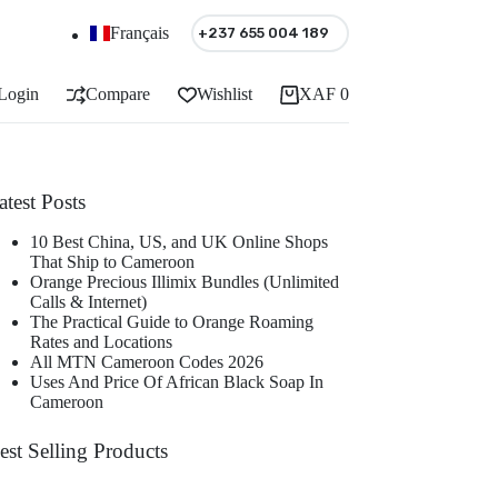
Français
+237 655 004 189
Login
Compare
Wishlist
XAF
0
Shopping
cart
atest Posts
10 Best China, US, and UK Online Shops
That Ship to Cameroon
Orange Precious Illimix Bundles (Unlimited
Calls & Internet)
The Practical Guide to Orange Roaming
Rates and Locations
All MTN Cameroon Codes 2026
Uses And Price Of African Black Soap In
Cameroon
est Selling Products