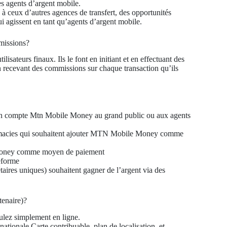
s agents d’argent mobile.
s à ceux d’autres agences de transfert, des opportunités
 agissent en tant qu’agents d’argent mobile.
missions?
ilisateurs finaux. Ils le font en initiant et en effectuant des
en recevant des commissions sur chaque transaction qu’ils
ir un compte Mtn Mobile Money au grand public ou aux agents
harmacies qui souhaitent ajouter MTN Mobile Money comme
e Money comme moyen de paiement
teforme
taires uniques) souhaitent gagner de l’argent via des
enaire)?
ulez simplement en ligne.
nationale.Carte contribuable, plan de localisation, et