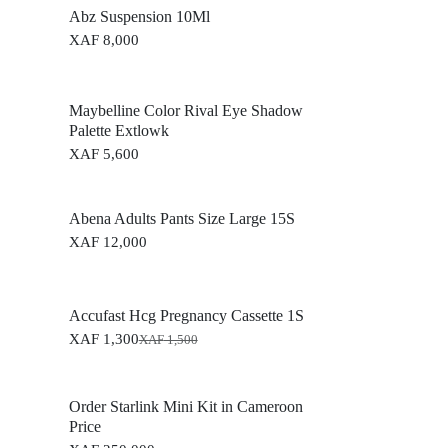
Abz Suspension 10Ml
XAF
8,000
Maybelline Color Rival Eye Shadow
Palette Extlowk
XAF
5,600
Abena Adults Pants Size Large 15S
XAF
12,000
Accufast Hcg Pregnancy Cassette 1S
XAF
1,300
XAF
1,500
O
C
r
u
i
r
g
r
Order Starlink Mini Kit in Cameroon
i
e
Price
n
n