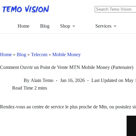
Skip
to
content
No
results
Home
Blog
Shop
Services
Home
»
Blog
»
Telecom
»
Mobile Money
Comment Ouvrir un Point de Vente MTN Mobile Money (Partenaire)
By
Alain Temo
Jan 16, 2026
Last Updated on
May 1
Read Time
2 mins
Rendez-vous au centre de service le plus proche de Mtn, ou postulez s