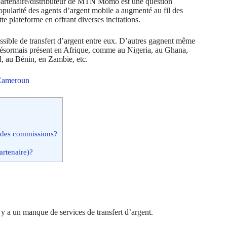
tenaire/distributeur de MTN Momo est une question
pularité des agents d’argent mobile a augmenté au fil des
e plateforme en offrant diverses incitations.
ssible de transfert d’argent entre eux. D’autres gagnent même
désormais présent en Afrique, comme au Nigeria, au Ghana,
, au Bénin, en Zambie, etc.
Cameroun
 des commissions?
rtenaire)?
l y a un manque de services de transfert d’argent.