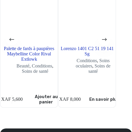
Palette de fards à paupières
Lorenzo 1401 C2 51 19 141
Brume
Maybelline Color Rival
Sg
Body 
Extlowk
Conditions
,
Soins
Beauté
,
Conditions
,
oculaires
,
Soins de
Soins de santé
santé
Ajouter au
XAF
5,600
XAF
8,000
En savoir plus
XAF
5,
panier