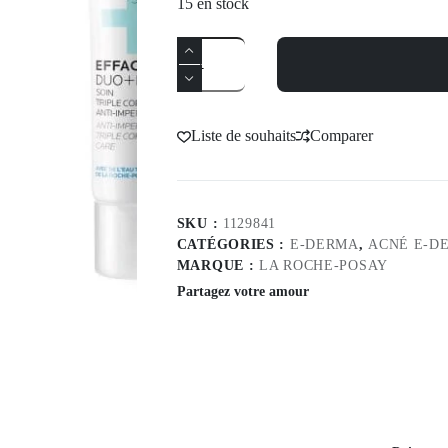
15 en stock
Quantité
La
Roche-
Posay
Effaclar
Duo+M
Liste de souhaits
Comparer
40ml
SKU :
1129841
CATÉGORIES :
E-DERMA
,
ACNÉ E-D
MARQUE :
LA ROCHE-POSAY
Partagez votre amour