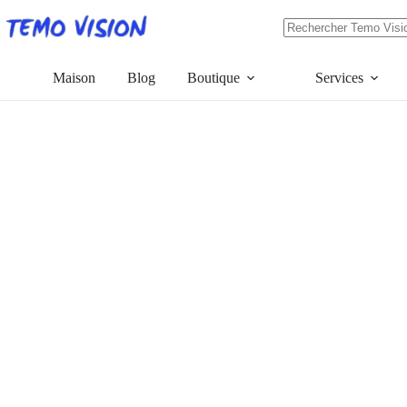
Skip
to
content
Pas
de
résultats
Maison
Blog
Boutique
Services