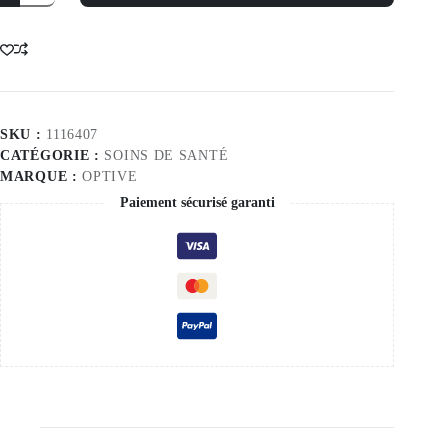
Plus
Eye
Drops
10ml
SKU :
1116407
CATÉGORIE :
SOINS DE SANTÉ
MARQUE :
OPTIVE
Paiement sécurisé garanti