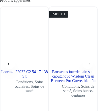
Produits apparentés
COMPLET
COMPL
Lorenzo 22032 C2 54 17 138
Brossettes interdentaires en
Zinco
Sg
caoutchouc Wisdom Clean
Between Pro Curve, bleu fin
Conditions
,
Soins
oculaires
,
Soins de
Conditions
,
Soins de
santé
santé
,
Soins bucco-
dentaires