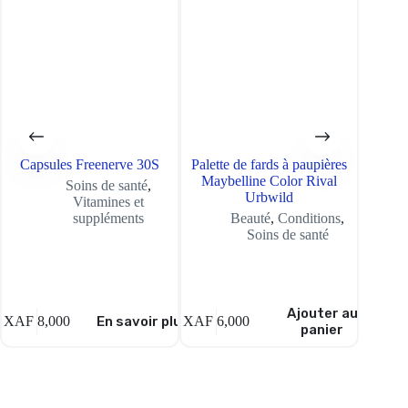
Capsules Freenerve 30S
Palette de fards à paupières
Après-
Maybelline Color Rival
Soins de santé
,
Urbwild
Vitamines et
suppléments
Beauté
,
Conditions
,
Soins de santé
Ajouter au
XAF
8,000
En savoir plus
XAF
6,000
XAF
4,
panier