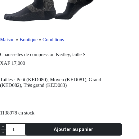
Maison
»
Boutique
»
Conditions
Chaussettes de compression Kedley, taille S
XAF
17,000
Tailles : Petit (KED080), Moyen (KED081), Grand
(KED082), Très grand (KED083)
1138978 en stock
Quantité
Ajouter au panier
Kedley
Compression