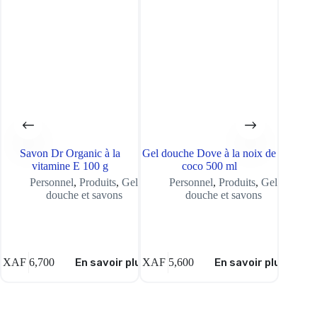
Savon Dr Organic à la
Gel douche Dove à la noix de
Pantalo
vitamine E 100 g
coco 500 ml
Personnel
,
Produits
,
Gel
Personnel
,
Produits
,
Gel
douche et savons
douche et savons
XAF
6,700
En savoir plus
XAF
5,600
En savoir plus
XAF
5,