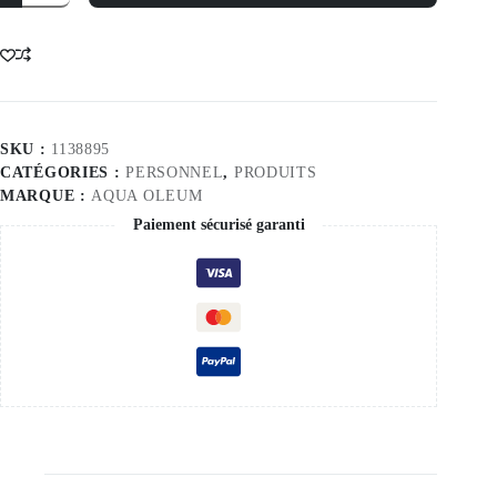
Condom
-
Original
10S
SKU :
1138895
CATÉGORIES :
PERSONNEL
,
PRODUITS
MARQUE :
AQUA OLEUM
Paiement sécurisé garanti